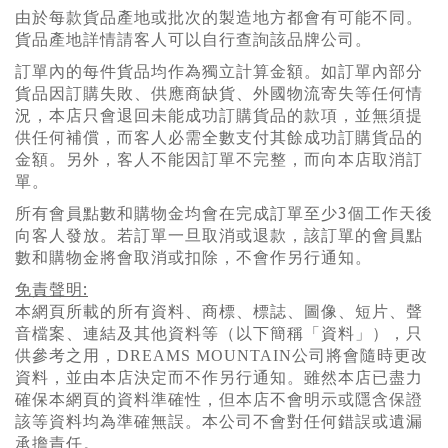
由於每款貨品
產
地或批次的製造地方都會有可能不同。
貨品
產
地詳情請客人可以自行
查
詢該品牌公司。
訂單內的每件貨品均作
為
獨立計算金額。如訂單內部分
貨品因訂購失敗、供應商缺貨、外國物流寄失等任何情
況，本店只會退回未能成功訂購貨品的款項，
並
無須提
供任何補償，而客人必需全數支付其餘成功訂購貨品的
金額。
另
外，客人不能因訂單不完整，而向本店取消訂
單。
3
所有會員點數和購物金均會在完成訂單至少
個工作天後
向客人發放。若訂單一旦取消或退款，該訂單的會員點
數和購物金將會取消或
扣
除，不會作
另
行通知。
:
免責聲明
本網頁所載的所有資料、商標、標誌、圖像、短片、聲
音
檔
案、連結及其他資料等（以下簡稱「資料」），只
供參考之用，
DREAMS MOUNTAIN
公司將會隨時更改
資料，
並
由本店決定而不作
另
行通知。雖然本店已盡力
確保本網頁的資料準確性，但本店不會明示或隱含保證
該等資料均
為
準確無誤。本公司不會對任何錯誤或遺漏
承擔責任。