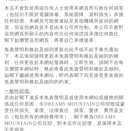
本店不會對使用或任何人士使用本網頁而引致任何損害
（包括但不限於電腦病毒、系統固障、資料損失）承擔
任何賠償。本網頁可能會連結至其他機構所提供的網
頁，但這些網頁
並
不是由本公司所控制。本公司不會對
這些網頁所顯
示的內容作出任何保證或承擔任何責任。
閣下如瀏覽這些網頁，將要自己承擔後果。
免責聲明和條款及細則更新在給予或不給予事先通知
下，本店保留隨時更新本免責聲明和條款及細則的權
利，任何更改於本網站發佈時，立
即
生效。請閣下在每
次瀏覽本網站時，務必
查
看此免責聲明和條款及細則。
如閣下繼續使用本網站，
即
代表閣下同意接受更改後的
免責聲明和條款及細則的約束。
:
一般性賠償
若由於閣下違反本免責聲明及或使用本網站或服務的關
係或任何原因，令
DREAMS MOUNTAIN
公司招致或蒙
受任何損失、索償、法律責任、損害、要求、費用及支
出（包括所有的律師費用等），閣下將
為
DREAMS
MOUNTAIN
公司抗辯、對本店作出賠償，及保障本店
不受損害。