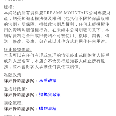
:
版權
本網站的所有資料屬
DREAMS MOUNTAIN
公司專屬財
產
，均受知識
產
權法例及權利（包括但不限於保護版權
的法例）所保障。根據此法例及權利，任何未經授權使
用的資料均屬侵權行
為
。在未經本公司明確同意下，本
網站資料之全部或部
份
均不可被使用、複印、銷
售
、傳
送、修改、發表、儲存或以其他方式利用作任何用途。
:
終止帳號條款
本店可以在任何有理或無理的情況終止或刪除客人帳戶
或列入黑名單，本店亦不會
另
行通知客人終止所有服
務，
並
不會對客人承擔任何責任或賠償。
:
私隱政策
私隱政策
詳細條款請參
閲
：
:
退換貨政策
退換貨政策
詳細條款請參
閲
：
:
購物流程
購物流程
詳細條款請參
閲
：