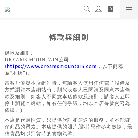
條款與細則
:
條款及細則
DREAMS MOUNTAIN
公司
(
https://www.dreamsmountain.com
，以下簡稱
")
為
"
本店
。
當客戶瀏覽本店網站時，無論客人使用任何電子設備及
方式瀏覽本店網站時，則代表客人已閱讀及同意本店條
款及細則；如客人不同意本店條款及細則，請客人立
即
停止瀏覽本網站，如有任何爭議，均以本店條款內容
為
依據。
)
本店是代購性質，只提供代訂和運送的服務，
並
不能確
/
保商品的質素。本店提供的照
片
影片只作參考數據，最
終貨品均以到貨時的實物
為
準。