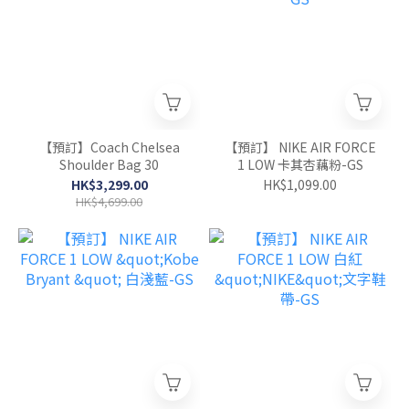
【預訂】Coach Chelsea
【預訂】 NIKE AIR FORCE
Shoulder Bag 30
1 LOW 卡其杏藕粉-GS
HK$3,299.00
HK$1,099.00
HK$4,699.00