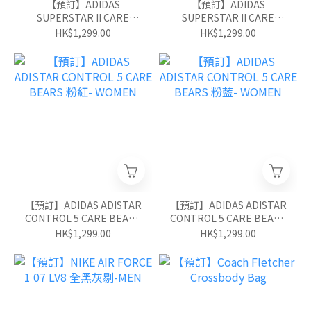
【預訂】ADIDAS
【預訂】ADIDAS
SUPERSTAR II CARE
SUPERSTAR II CARE
BEARS 粉紅- WOMEN
BEARS 粉藍- WOMEN
HK$1,299.00
HK$1,299.00
【預訂】ADIDAS ADISTAR
【預訂】ADIDAS ADISTAR
CONTROL 5 CARE BEARS
CONTROL 5 CARE BEARS
粉紅- WOMEN
粉藍- WOMEN
HK$1,299.00
HK$1,299.00