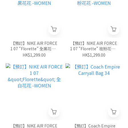
【預訂】NIKE AIR FORCE
【預訂】NIKE AIR FORCE
1 07 "Florette" 全黑花花 -
1 07 "Florette" 玫粉花花 -
WOMEN
WOMEN
HK$1,299.00
HK$1,299.00
【預訂】NIKE AIR FORCE
【預訂】Coach Empire