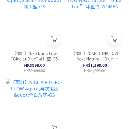
【預訂】Nike Dunk Low
【預訂】NIKE DUNK LOW
"Glacier Blue" 冰川藍-GS
Next Nature “Blue
Tint” 冰藍白-WOMEN
HK$999.00
HK$1,199.00
HK$1,099.00
HK$1,299.00