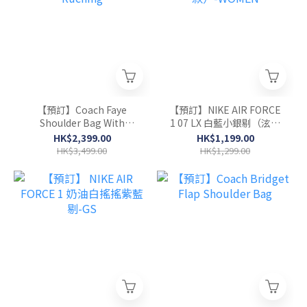
【預訂】Coach Faye
【預訂】NIKE AIR FORCE
Shoulder Bag With
1 07 LX 白藍小銀剔（泫雅
Ruching
款）-WOMEN
HK$2,399.00
HK$1,199.00
HK$3,499.00
HK$1,299.00