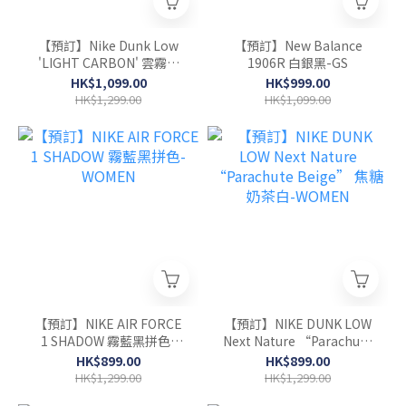
【預訂】Nike Dunk Low
【預訂】New Balance
'LIGHT CARBON' 雲霧灰
1906R 白銀黑-GS
炭灰-MEN
HK$1,099.00
HK$999.00
HK$1,299.00
HK$1,099.00
【預訂】NIKE AIR FORCE
【預訂】NIKE DUNK LOW
1 SHADOW 霧藍黑拼色-
Next Nature “Parachute
WOMEN
Beige” 焦糖奶茶白-
HK$899.00
HK$899.00
WOMEN
HK$1,299.00
HK$1,299.00