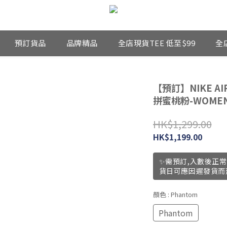
預訂貨品
品牌精品
全店現貨TEE 低至$99
全
【預訂】NIKE AI
拼蜜桃粉-WOME
HK$1,299.00
HK$1,199.00
✨需預訂,入數後正常
貨日可應因遲發貨而
顏色
: Phantom
Phantom