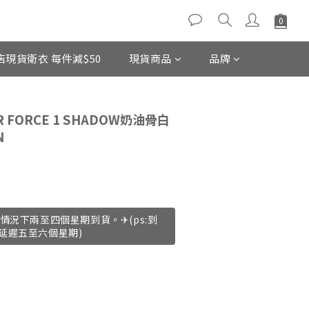
店現貨衛衣 每件減$50
現貨商品
品牌
立即購買
R FORCE 1 SHADOW奶油骨白
N
情況下兩至四個星期到貨。✈(ps:到
延遲五至六個星期)