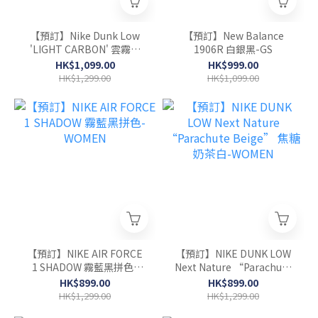
【預訂】Nike Dunk Low
【預訂】New Balance
'LIGHT CARBON' 雲霧灰
1906R 白銀黑-GS
炭灰-MEN
HK$1,099.00
HK$999.00
HK$1,299.00
HK$1,099.00
【預訂】NIKE AIR FORCE
【預訂】NIKE DUNK LOW
1 SHADOW 霧藍黑拼色-
Next Nature “Parachute
WOMEN
Beige” 焦糖奶茶白-
HK$899.00
HK$899.00
WOMEN
HK$1,299.00
HK$1,299.00