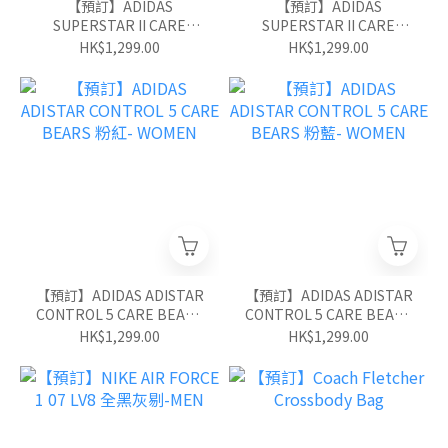
【預訂】ADIDAS
【預訂】ADIDAS
SUPERSTAR II CARE
SUPERSTAR II CARE
BEARS 粉紅- WOMEN
BEARS 粉藍- WOMEN
HK$1,299.00
HK$1,299.00
【預訂】ADIDAS ADISTAR
【預訂】ADIDAS ADISTAR
CONTROL 5 CARE BEARS
CONTROL 5 CARE BEARS
粉紅- WOMEN
粉藍- WOMEN
HK$1,299.00
HK$1,299.00