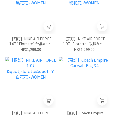
【預訂】NIKE AIR FORCE
【預訂】NIKE AIR FORCE
1 07 "Florette" 全黑花花 -
1 07 "Florette" 玫粉花花 -
WOMEN
WOMEN
HK$1,299.00
HK$1,299.00
【預訂】NIKE AIR FORCE
【預訂】Coach Empire