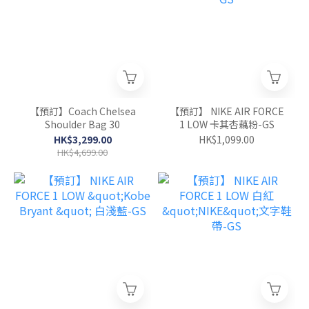
【預訂】Coach Chelsea
【預訂】 NIKE AIR FORCE
Shoulder Bag 30
1 LOW 卡其杏藕粉-GS
HK$3,299.00
HK$1,099.00
HK$4,699.00