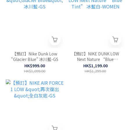
【預訂】Nike Dunk Low
【預訂】NIKE DUNK LOW
"Glacier Blue" 冰川藍-GS
Next Nature “Blue
Tint” 冰藍白-WOMEN
HK$999.00
HK$1,199.00
HK$1,099.00
HK$1,299.00