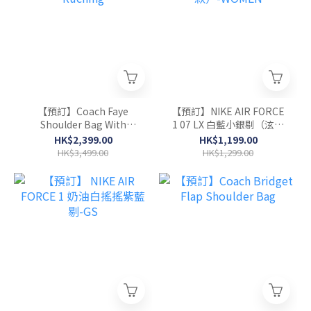
【預訂】Coach Faye
【預訂】NIKE AIR FORCE
Shoulder Bag With
1 07 LX 白藍小銀剔（泫雅
Ruching
款）-WOMEN
HK$2,399.00
HK$1,199.00
HK$3,499.00
HK$1,299.00