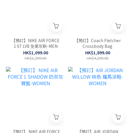
【預訂】NIKE AIR FORCE
【預訂】Coach Fletcher
1 07 LV8 全黑灰剔-MEN
Crossbody Bag
HK$1,099.00
HK$1,899.00
HK$1,299.00
HK$4,299.00
【預訂】 NIKE AIR FORCE
【預訂】AIR JORDAN