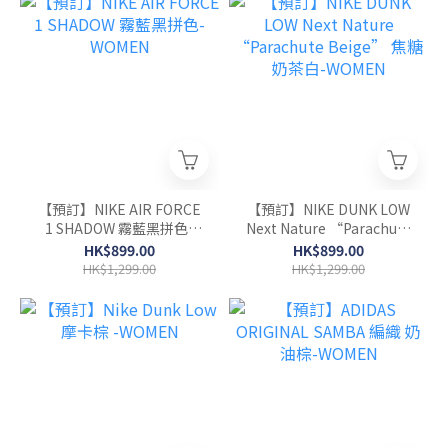
【預訂】NIKE AIR FORCE
【預訂】NIKE DUNK LOW
1 SHADOW 霧藍黑拼色-
Next Nature “Parachute
WOMEN
Beige” 焦糖奶茶白-
HK$899.00
HK$899.00
WOMEN
HK$1,299.00
HK$1,299.00