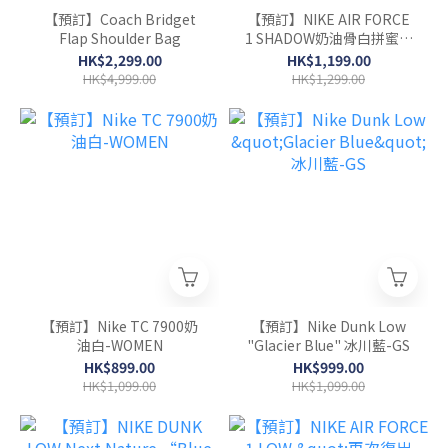
【預訂】Coach Bridget
【預訂】NIKE AIR FORCE
Flap Shoulder Bag
1 SHADOW奶油骨白拼蜜桃
粉-WOMEN
HK$2,299.00
HK$1,199.00
HK$4,999.00
HK$1,299.00
【預訂】Nike TC 7900奶
【預訂】Nike Dunk Low
油白-WOMEN
"Glacier Blue" 冰川藍-GS
HK$899.00
HK$999.00
HK$1,099.00
HK$1,099.00