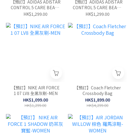
【預訂】ADIDAS ADISTAR
【預訂】ADIDAS ADISTAR
CONTROL 5 CARE BEARS
CONTROL 5 CARE BEARS
粉紅- WOMEN
粉藍- WOMEN
HK$1,299.00
HK$1,299.00
【預訂】NIKE AIR FORCE
【預訂】Coach Fletcher
1 07 LV8 全黑灰剔-MEN
Crossbody Bag
HK$1,099.00
HK$1,899.00
HK$1,299.00
HK$4,299.00