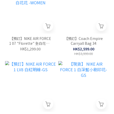
【預訂】NIKE AIR FORCE
【預訂】Coach Empire
1 07 "Florette" 全白花花 -
Carryall Bag 34
WOMEN
HK$1,299.00
HK$2,599.00
HK$3,999.00