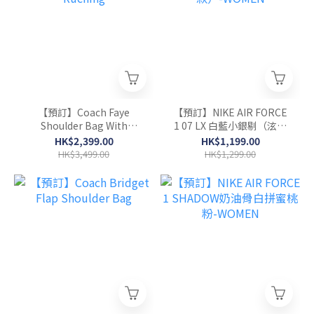
【預訂】Coach Faye
【預訂】NIKE AIR FORCE
Shoulder Bag With
1 07 LX 白藍小銀剔（泫雅
Ruching
款）-WOMEN
HK$2,399.00
HK$1,199.00
HK$3,499.00
HK$1,299.00