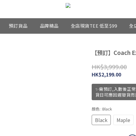
預訂貨品
品牌精品
全店現貨TEE 低至$99
全
【預訂】Coach Exp
HK$3,999.00
HK$2,199.00
✨需預訂,入數後正常
貨日可應因遲發貨而
顏色
: Black
Black
Maple