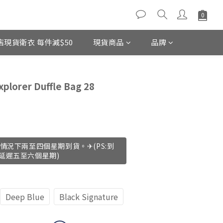
店現貨衛衣 每件減$50
現貨商品
品牌
立即購買
lorer Duffle Bag 28
情況下兩至四個星期到貨。✈(PS:到
延遲五至六個星期)
Deep Blue
Black Signature