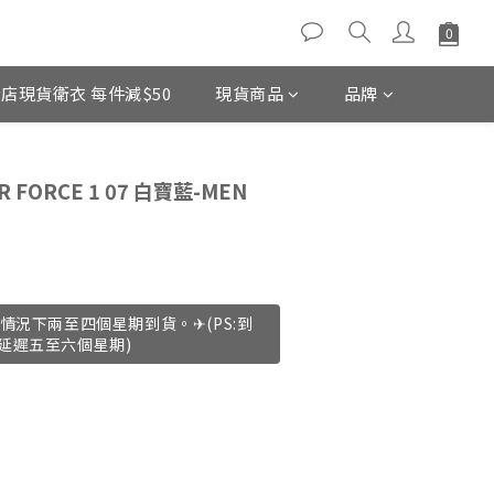
店現貨衛衣 每件減$50
現貨商品
品牌
BUY NOW
R FORCE 1 07 白寶藍-MEN
情況下兩至四個星期到貨。✈(PS:到
延遲五至六個星期)