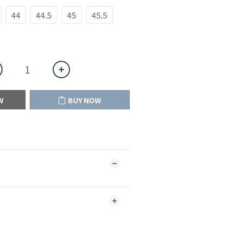
44
44.5
45
45.5
W
BUY NOW