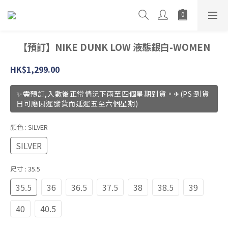
【預訂】NIKE DUNK LOW 液態銀白-WOMEN
HK$1,299.00
✨需預訂,入數後正常情況下兩至四個星期到貨。✈(PS:到貨
日可應因遲發貨而延遲五至六個星期)
顏色
: SILVER
SILVER
尺寸
: 35.5
35.5
36
36.5
37.5
38
38.5
39
40
40.5