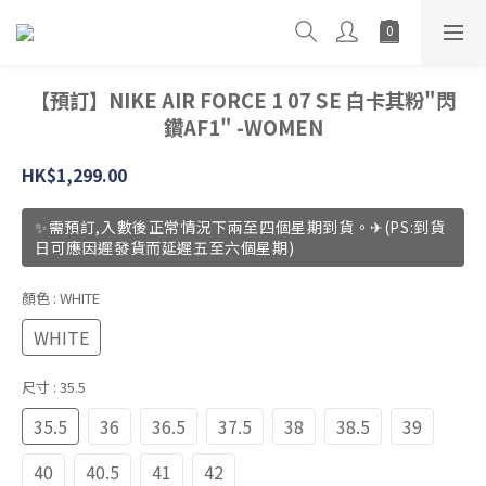
【預訂】NIKE AIR FORCE 1 07 SE 白卡其粉"閃
鑽AF1" -WOMEN
HK$1,299.00
✨需預訂,入數後正常情況下兩至四個星期到貨。✈(PS:到貨
日可應因遲發貨而延遲五至六個星期)
顏色
: WHITE
WHITE
尺寸
: 35.5
35.5
36
36.5
37.5
38
38.5
39
40
40.5
41
42