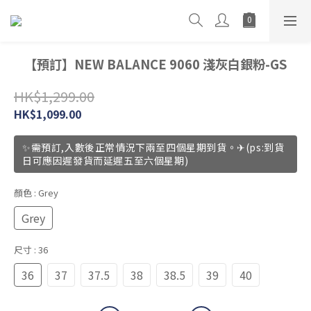
【預訂】NEW BALANCE 9060 淺灰白銀粉-GS
HK$1,299.00
HK$1,099.00
✨需預訂,入數後正常情況下兩至四個星期到貨。✈(ps:到貨
日可應因遲發貨而延遲五至六個星期)
顏色
: Grey
Grey
尺寸
: 36
36
37
37.5
38
38.5
39
40