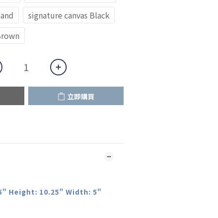
Sand
signature canvas Black
Brown
立即購買
5" Height: 10.25" Width: 5"