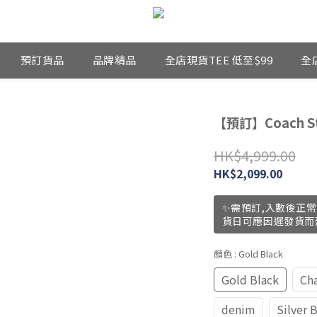
預訂貨品
品牌精品
全店現貨TEE 低至$99
全
【預訂】Coach Sta
HK$4,999.00
HK$2,099.00
✨需預訂,入數後正常
貨日可應因遲發貨而
顏色
: Gold Black
Gold Black
Ch
denim
Silver 