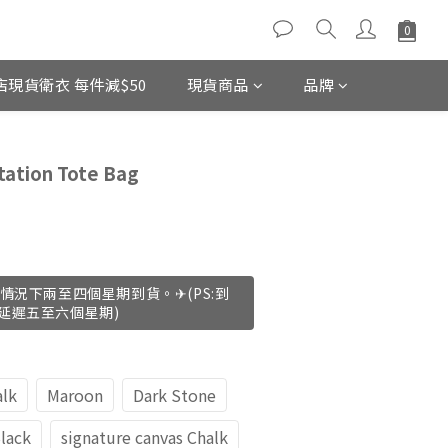
店現貨衛衣 每件減$50
現貨商品
品牌
立即購買
tion Tote Bag
情況下兩至四個星期到貨。✈(PS:到
延遲五至六個星期)
alk
Maroon
Dark Stone
Black
signature canvas Chalk