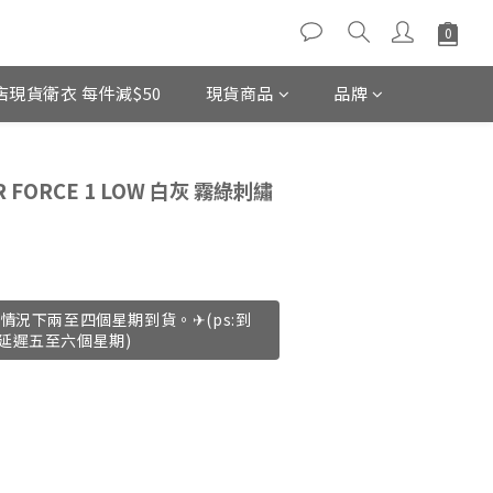
店現貨衛衣 每件減$50
現貨商品
品牌
立即購買
R FORCE 1 LOW 白灰 霧綠刺繡
情況下兩至四個星期到貨。✈(ps:到
延遲五至六個星期)