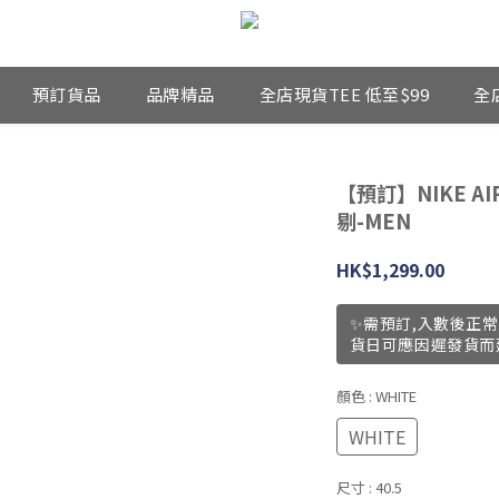
預訂貨品
品牌精品
全店現貨TEE 低至$99
全
【預訂】NIKE AI
剔-MEN
HK$1,299.00
✨需預訂,入數後正常
貨日可應因遲發貨而
顏色
: WHITE
WHITE
尺寸
: 40.5