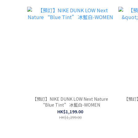
【預訂】NIKE DUNK LOW Next Nature
【預訂】NIK
“Blue Tint” 冰藍白-WOMEN
HK$1,199.00
HK$1,299.00