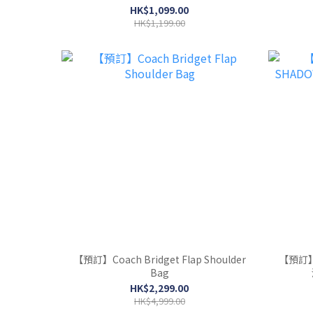
HK$1,099.00
HK$1,199.00
【預訂】Coach Bridget Flap Shoulder
【預訂】NIK
Bag
HK$2,299.00
HK$4,999.00