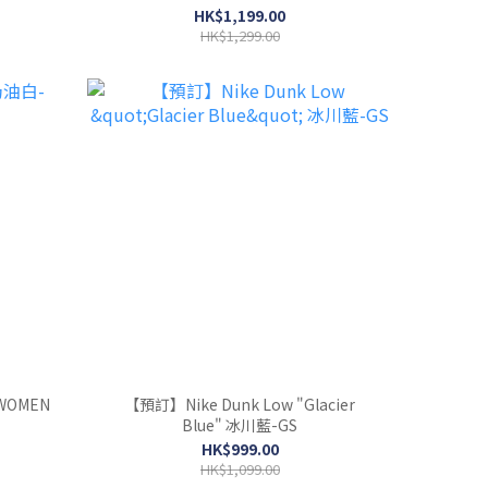
HK$1,199.00
HK$1,299.00
WOMEN
【預訂】Nike Dunk Low "Glacier
Blue" 冰川藍-GS
HK$999.00
HK$1,099.00