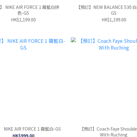
 NIKE AIR FORCE 1 霧藍白拼
【預訂】NEW BALANCE 530 
色-GS
GS
HK$1,199.00
HK$1,199.00
NIKE AIR FORCE 1 霧藍白-GS
【預訂】Coach Faye Shoulde
With Ruching
HK$999.00