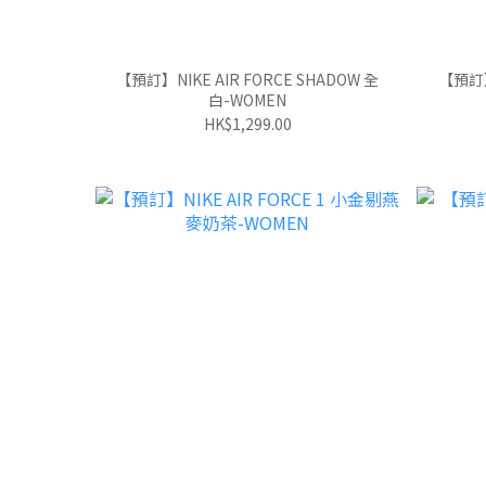
【預訂】NIKE AIR FORCE SHADOW 全
【預訂】 
白-WOMEN
HK$1,299.00