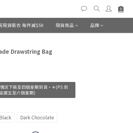
店現貨衛衣 每件減$50
現貨商品
品牌
立即購買
e Drawstring Bag
情況下兩至四個星期到貨。✈(PS:到
延遲五至六個星期)
Black
Dark Chocolate