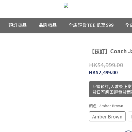
預訂貨品
品牌精品
全店現貨TEE 低至$99
全
【預訂】Coach Jad
HK$4,999.00
HK$2,499.00
✨需預訂,入數後正常
貨日可應因遲發貨而
顏色
: Amber Brown
Amber Brown