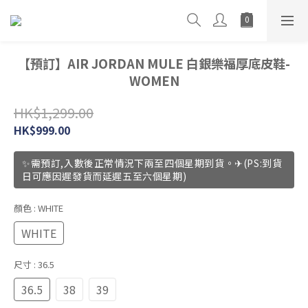
【預訂】AIR JORDAN MULE 白銀樂福厚底皮鞋-
WOMEN
HK$1,299.00
HK$999.00
✨需預訂,入數後正常情況下兩至四個星期到貨。✈(PS:到貨
日可應因遲發貨而延遲五至六個星期)
顏色
: WHITE
WHITE
尺寸
: 36.5
36.5
38
39