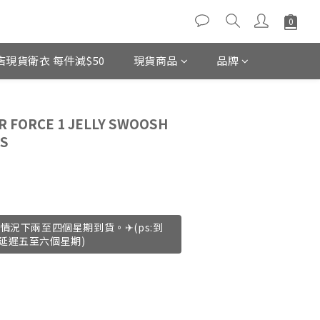
店現貨衛衣 每件減$50
現貨商品
品牌
立即購買
 FORCE 1 JELLY SWOOSH
S
情況下兩至四個星期到貨。✈(ps:到
延遲五至六個星期)