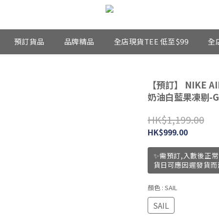
預訂貨品
品牌精品
全店現貨TEE 低至$99
全
【預訂】 NIKE AIR
奶油白藍果凍剔-G
HK$1,199.00
HK$999.00
✨需預訂,入數後正常
貨日可應因遲發貨而
顏色
: SAIL
SAIL