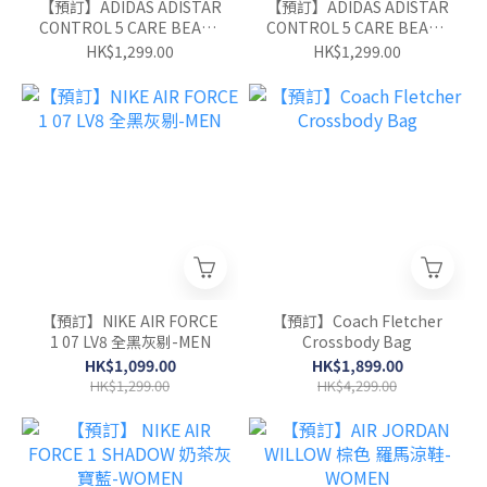
【預訂】ADIDAS ADISTAR
【預訂】ADIDAS ADISTAR
CONTROL 5 CARE BEARS
CONTROL 5 CARE BEARS
粉紅- WOMEN
粉藍- WOMEN
HK$1,299.00
HK$1,299.00
【預訂】NIKE AIR FORCE
【預訂】Coach Fletcher
1 07 LV8 全黑灰剔-MEN
Crossbody Bag
HK$1,099.00
HK$1,899.00
HK$1,299.00
HK$4,299.00