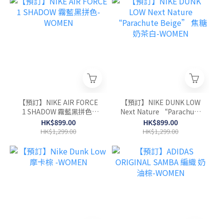
【預訂】NIKE AIR FORCE
【預訂】NIKE DUNK LOW
1 SHADOW 霧藍黑拼色-
Next Nature “Parachute
WOMEN
Beige” 焦糖奶茶白-
HK$899.00
HK$899.00
WOMEN
HK$1,299.00
HK$1,299.00