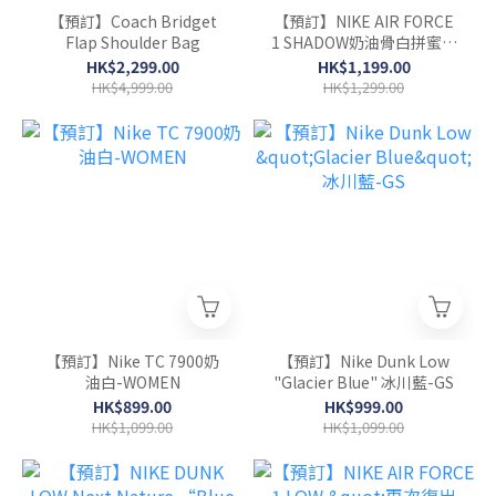
【預訂】Coach Bridget
【預訂】NIKE AIR FORCE
Flap Shoulder Bag
1 SHADOW奶油骨白拼蜜桃
粉-WOMEN
HK$2,299.00
HK$1,199.00
HK$4,999.00
HK$1,299.00
【預訂】Nike TC 7900奶
【預訂】Nike Dunk Low
油白-WOMEN
"Glacier Blue" 冰川藍-GS
HK$899.00
HK$999.00
HK$1,099.00
HK$1,099.00