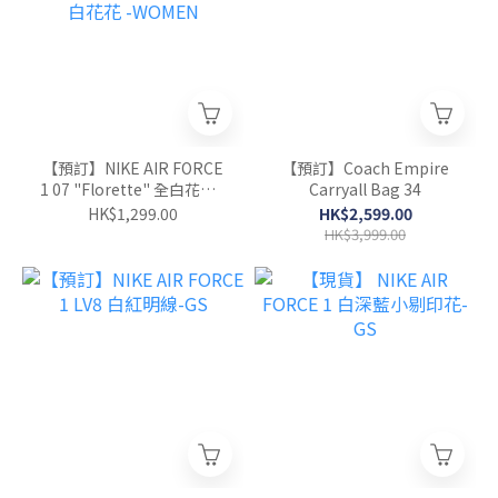
【預訂】NIKE AIR FORCE
【預訂】Coach Empire
1 07 "Florette" 全白花花 -
Carryall Bag 34
WOMEN
HK$1,299.00
HK$2,599.00
HK$3,999.00