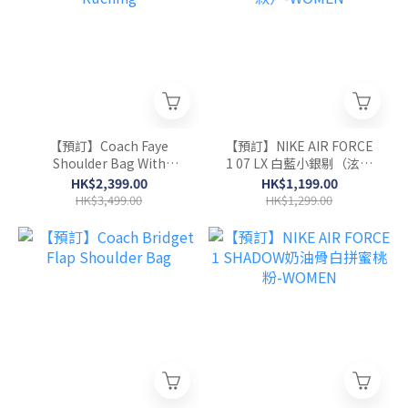
【預訂】Coach Faye
【預訂】NIKE AIR FORCE
Shoulder Bag With
1 07 LX 白藍小銀剔（泫雅
Ruching
款）-WOMEN
HK$2,399.00
HK$1,199.00
HK$3,499.00
HK$1,299.00